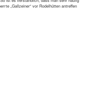
 So ist es verständlich, dass man sehr häufig
errte „Gallzeiner“ vor Rodelhütten antreffen