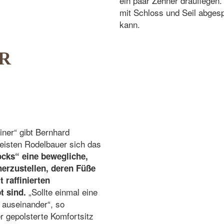
ein paar Zehner drauflegen.
mit Schloss und Seil abgesp
kann.
R
iner“ gibt Bernhard
eisten Rodelbauer sich das
ocks“
eine bewegliche,
herzustellen, deren Füße
 raffinierten
„Sollte einmal eine
t sind.
t auseinander“, so
 gepolsterte Komfortsitz