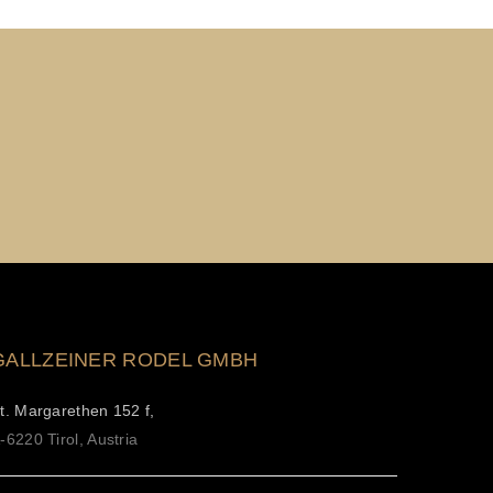
GALLZEINER RODEL GMBH
t. Margarethen 152 f,
-6220 Tirol, Austria