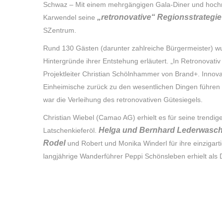
Schwaz – Mit einem mehrgängigen Gala-Diner und hochr
„retronovative“ Regionsstrategie
Karwendel seine
SZentrum.
Rund 130 Gästen (darunter zahlreiche Bürgermeister) wu
Hintergründe ihrer Entstehung erläutert. „In Retronovativ
Projektleiter Christian Schölnhammer von Brand+. Innova
Einheimische zurück zu den wesentlichen Dingen führen
war die Verleihung des retronovativen Gütesiegels.
Christian Wiebel (Camao AG) erhielt es für seine trendi
Helga und Bernhard Lederwasc
Latschenkieferöl.
Rodel
und Robert und Monika Winderl für ihre einzigar
langjährige Wanderführer Peppi Schönsleben erhielt als