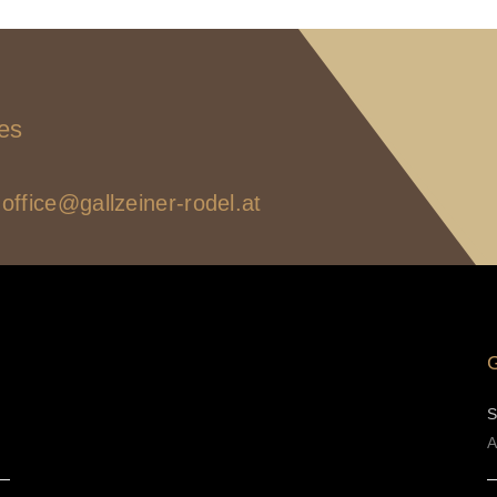
es
office@gallzeiner-rodel.at
S
A